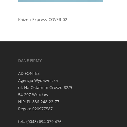
Kaizen-Express-COVER-02
DANE FIRMY
AD FONTES
Agencja Wydawnicza
ul. Na Ostatnim Groszu 82/9
54-207 Wrocław
NIP: PL 886-248-22-77
Regon: 020977587
tel.: (0048) 694 079 476