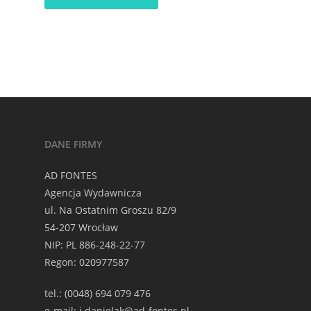
DANE FIRMY
AD FONTES
Agencja Wydawnicza
ul. Na Ostatnim Groszu 82/9
54-207 Wrocław
NIP: PL 886-248-22-77
Regon: 020977587
tel.: (0048) 694 079 476
e-mail: j.danielak@ad-fontes.pl