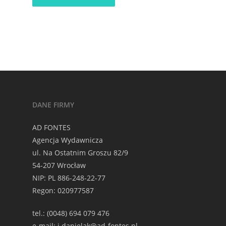
DANE FIRMY
AD FONTES
Agencja Wydawnicza
ul. Na Ostatnim Groszu 82/9
54-207 Wrocław
NIP: PL 886-248-22-77
Regon: 020977587
tel.: (0048) 694 079 476
e-mail: j.danielak@ad-fontes.pl