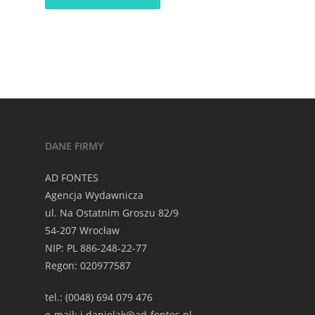
DANE FIRMY
AD FONTES
Agencja Wydawnicza
ul. Na Ostatnim Groszu 82/9
54-207 Wrocław
NIP: PL 886-248-22-77
Regon: 020977587
tel.: (0048) 694 079 476
e-mail: j.danielak@ad-fontes.pl