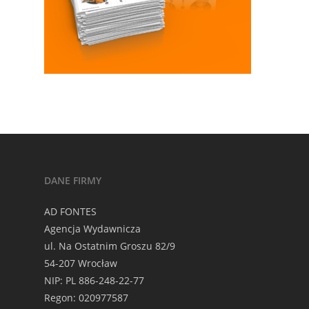
DANE FIRMY
AD FONTES
Agencja Wydawnicza
ul. Na Ostatnim Groszu 82/9
54-207 Wrocław
NIP: PL 886-248-22-77
Regon: 020977587