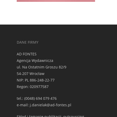
DANE FIRMY
AD FONTES
Agencja Wydawnicza
ul. Na Ostatnim Groszu 82/9
54-207 Wrocław
NIP: PL 886-248-22-77
Regon: 020977587
tel.: (0048) 694 079 476
e-mail: j.danielak@ad-fontes.pl
Skład i łamanie publikacji, outsourcing