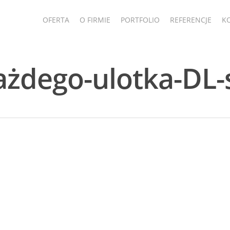
OFERTA
O FIRMIE
PORTFOLIO
REFERENCJE
K
ażdego-ulotka-DL-s