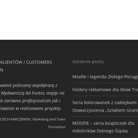
Ostatnie posty
 KLIENTÓW / CUSTOMERS
ON
Moofie i legenda Złotego Pocią
wanie polecamy współpracę z
Foldery reklamowe dla Ilkow Tr
 Wydawniczą Ad Fontes, mając na
ie zarówno profesjonalizm jak i
Seria kolorowanek z naklejkami
owanie w realizowane projekty.
Stowarzyszenia „Szlakiem Grani
CIECH KARCZEWSKI, Marketing and Town
MOOFIE – seria książeczek dla
Promotion
miłośników Dolnego Śląska