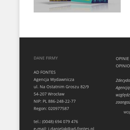
DANE FIRMY
OPINIE
OPINI
AD FONTES
Agencja Wydawnicza
Zdecydo
ul. Na Ostatnim Groszu 82/9
Agencją
54-207 Wrocław
względz
NIP: PL 886-248-22-77
zaangaż
Regon: 020977587
WOJ
tel.: (0048) 694 079 476
e-mail: j.danielak@ad-fontes.pl