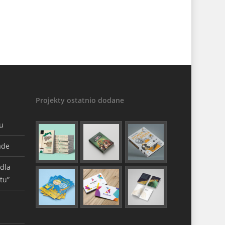
Projekty ostatnio dodane
gu
ade
 dla
tu”