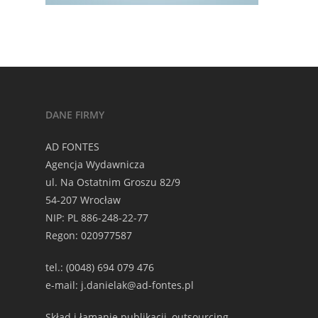
DANE FIRMY
AD FONTES
Agencja Wydawnicza
ul. Na Ostatnim Groszu 82/9
54-207 Wrocław
NIP: PL 886-248-22-77
Regon: 020977587
tel.: (0048) 694 079 476
e-mail: j.danielak@ad-fontes.pl
Skład i łamanie publikacji, outsourcing