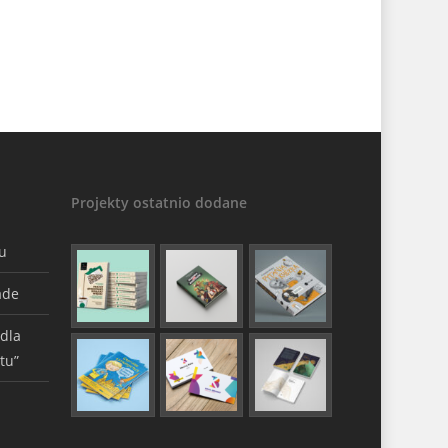
Projekty ostatnio dodane
gu
ade
 dla
tu”