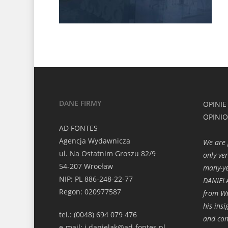
DANE FIRMY
OPINIE
OPINI
AD FONTES
Agencja Wydawnicza
We are 
ul. Na Ostatnim Groszu 82/9
only ve
54-207 Wrocław
many-ye
NIP: PL 886-248-22-77
DANIELA
Regon: 020977587
from Wr
his ins
tel.: (0048) 694 079 476
and con
e-mail: j.danielak@ad-fontes.pl