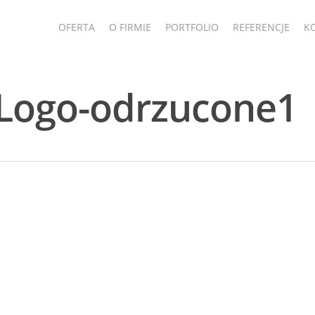
OFERTA
O FIRMIE
PORTFOLIO
REFERENCJE
K
Logo-odrzucone1