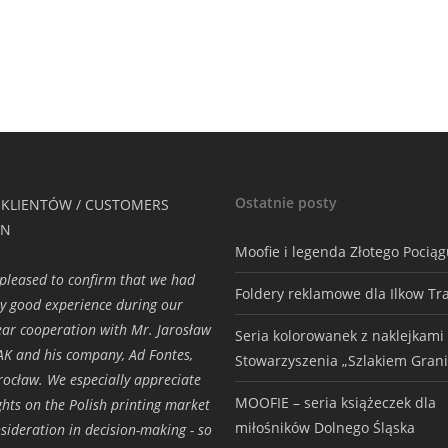
Ostatnie posty
 KLIENTÓW / CUSTOMERS
ON
Moofie i legenda Złotego Pocią
pleased to confirm that we had
Foldery reklamowe dla Ilkow Tr
ry good experience during our
ar cooperation with Mr. Jarosław
Seria kolorowanek z naklejkami
K and his company, Ad Fontes,
Stowarzyszenia „Szlakiem Grani
ocław. We especially appreciate
MOOFIE – seria książeczek dla
ights on the Polish printing market
miłośników Dolnego Śląska
sideration in decision-making - so