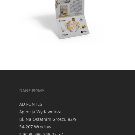
DANE FIRMY
AD FONTES
Agencja Wydawnicza
ul. Na Ostatnim Groszu 82/9
54-207 Wrocław
NIP: PL 886-248-22-77