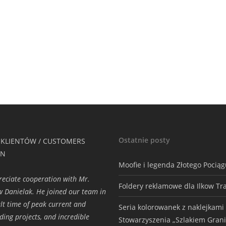
Ostatnie posty
 KLIENTÓW / CUSTOMERS
ON
Moofie i legenda Złotego Pocią
eciate cooperation with Mr.
Foldery reklamowe dla Ilkow Tr
w Danielak. He joined our team in
cult time of peak current and
Seria kolorowanek z naklejkami
ding projects, and incredible
Stowarzyszenia „Szlakiem Grani