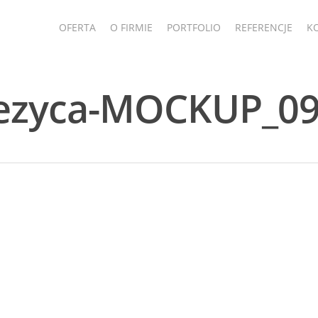
OFERTA
O FIRMIE
PORTFOLIO
REFERENCJE
K
siezyca-MOCKUP_0