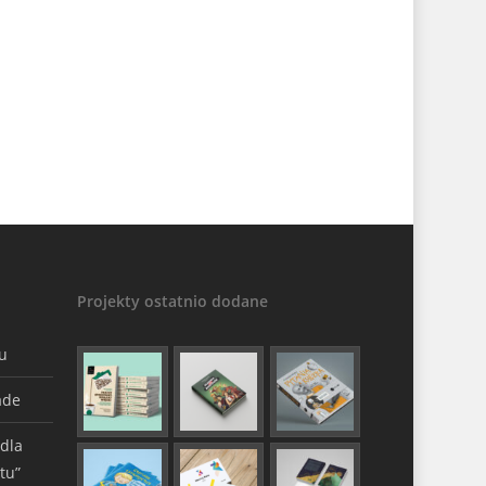
Projekty ostatnio dodane
gu
ade
 dla
tu”