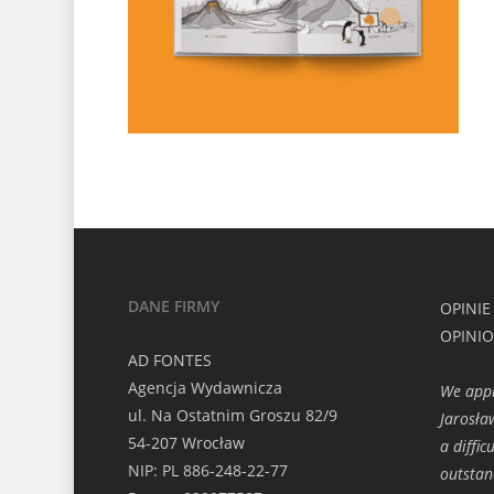
DANE FIRMY
OPINIE
OPINI
AD FONTES
Agencja Wydawnicza
We appr
ul. Na Ostatnim Groszu 82/9
Jarosła
54-207 Wrocław
a diffi
NIP: PL 886-248-22-77
outstan