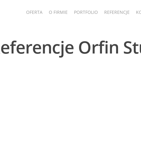
OFERTA
O FIRMIE
PORTFOLIO
REFERENCJE
K
eferencje Orfin S