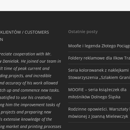
Ostatnie posty
 KLIENTÓW / CUSTOMERS
ON
Moofie i legenda Złotego Pocią
eciate cooperation with Mr.
Foldery reklamowe dla Ilkow Tr
w Danielak. He joined our team in
cult time of peak current and
Seria kolorowanek z naklejkami
ding projects, and incredible
Stowarzyszenia „Szlakiem Grani
nd accuracy of his work allowed
MOOFIE – seria książeczek dla
atch up and commence new tasks.
miłośników Dolnego Śląska
atisfied to use his creativity,
ing him the improvement tasks of
Rodzinne opowieści. Warsztaty h
g projects and preparing new
mówionej z Joanną Mielewczyk
is extensive knowledge of the
ing market and printing processes