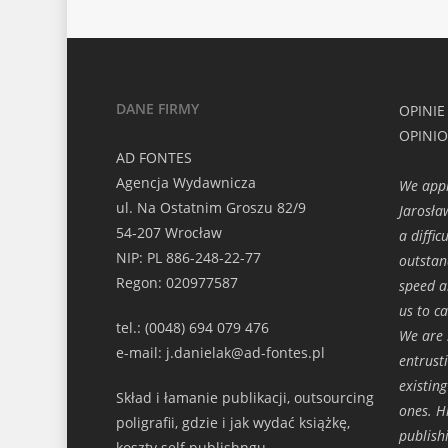
DANE FIRMY
OPINIE
OPINI
AD FONTES
Agencja Wydawnicza
We appr
ul. Na Ostatnim Groszu 82/9
Jarosła
54-207 Wrocław
a diffi
NIP: PL 886-248-22-77
outstan
Regon: 020977587
speed a
us to c
tel.: (0048) 694 079 476
We are s
e-mail: j.danielak@ad-fontes.pl
entrust
existin
Skład i łamanie publikacji, outsourcing
ones. H
poligrafii, gdzie i jak wydać książkę,
publish
koszty self publishngu