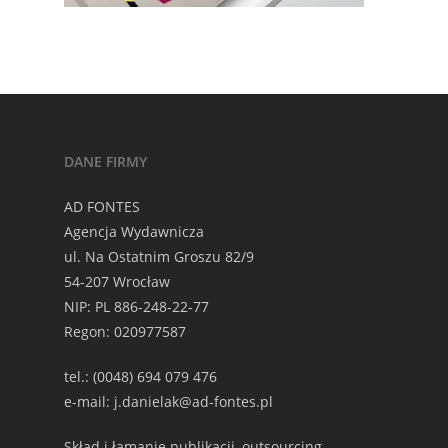
DANE FIRMY
AD FONTES
Agencja Wydawnicza
ul. Na Ostatnim Groszu 82/9
54-207 Wrocław
NIP: PL 886-248-22-77
Regon: 020977587
tel.: (0048) 694 079 476
e-mail: j.danielak@ad-fontes.pl
Skład i łamanie publikacji, outsourcing