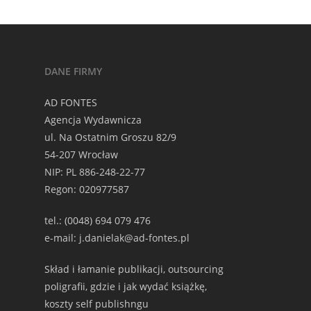
DANE FIRMY
AD FONTES
Agencja Wydawnicza
ul. Na Ostatnim Groszu 82/9
54-207 Wrocław
NIP: PL 886-248-22-77
Regon: 020977587
tel.: (0048) 694 079 476
e-mail: j.danielak@ad-fontes.pl
Skład i łamanie publikacji, outsourcing
poligrafii, gdzie i jak wydać książkę,
koszty self publishngu