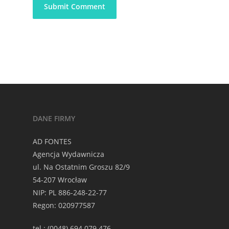
DANE FIRMY
AD FONTES
Agencja Wydawnicza
ul. Na Ostatnim Groszu 82/9
54-207 Wrocław
NIP: PL 886-248-22-77
Regon: 020977587
tel.: (0048) 694 079 476