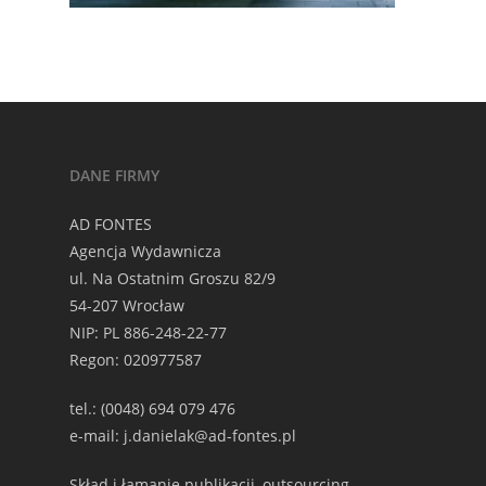
DANE FIRMY
AD FONTES
Agencja Wydawnicza
ul. Na Ostatnim Groszu 82/9
54-207 Wrocław
NIP: PL 886-248-22-77
Regon: 020977587
tel.: (0048) 694 079 476
e-mail: j.danielak@ad-fontes.pl
Skład i łamanie publikacji, outsourcing