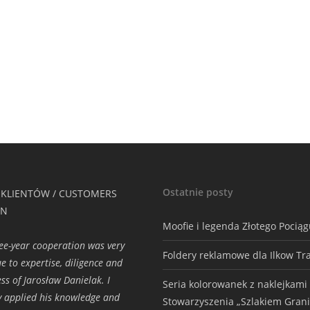
Ostatnie posty
 KLIENTÓW / CUSTOMERS
ON
Moofie i legenda Złotego Pocią
ee-year cooperation was very
Foldery reklamowe dla Ilkow Tr
e to expertise, diligence and
ess of Jarosław Danielak. I
Seria kolorowanek z naklejkami
ly applied his knowledge and
Stowarzyszenia „Szlakiem Grani