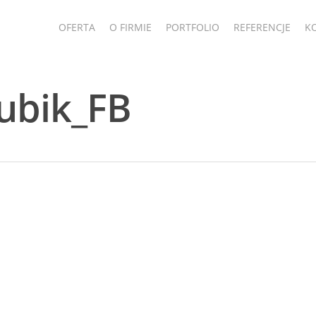
OFERTA
O FIRMIE
PORTFOLIO
REFERENCJE
K
ubik_FB