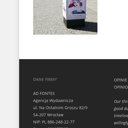
DANE FIRMY
OPINIE
OPINI
AD FONTES
Agencja Wydawnicza
Our thr
ul. Na Ostatnim Groszu 82/9
good du
54-207 Wrocław
timelin
NIP: PL 886-248-22-77
willing