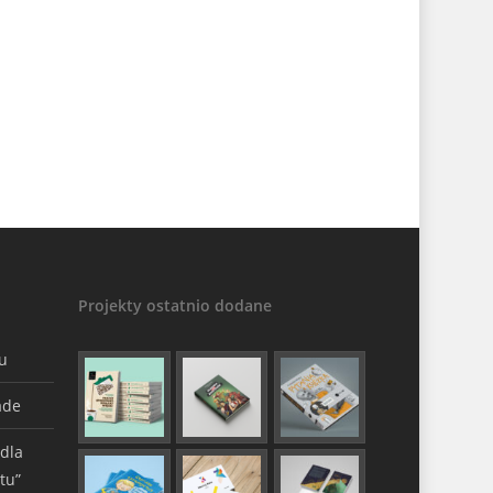
Projekty ostatnio dodane
gu
ade
 dla
tu”