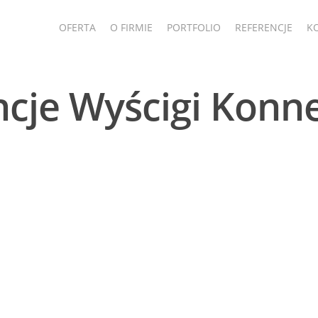
OFERTA
O FIRMIE
PORTFOLIO
REFERENCJE
K
ncje Wyścigi Konn