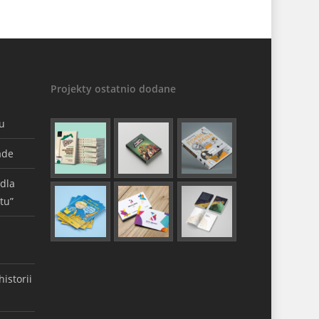
Projekty ostatnio dodane
gu
ade
 dla
tu”
istorii