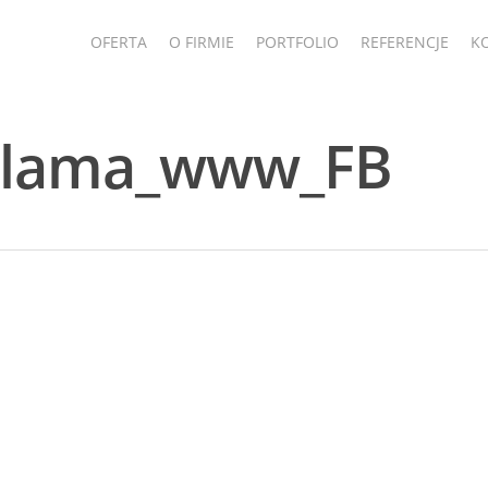
OFERTA
O FIRMIE
PORTFOLIO
REFERENCJE
K
klama_www_FB