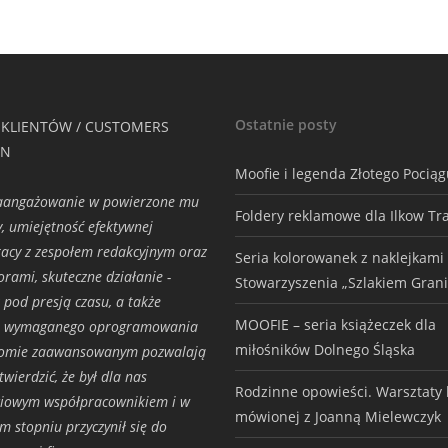
Ostatnie posty
 KLIENTÓW / CUSTOMERS
ON
Moofie i legenda Złotego Pocią
zaangażowanie w powierzone mu
Foldery reklamowe dla Ilkow Tr
y, umiejętność efektywnej
acy z zespołem redakcyjnym oraz
Seria kolorowanek z naklejkami
torami, skuteczne działanie -
Stowarzyszenia „Szlakiem Grani
 pod presją czasu, a także
MOOFIE – seria książeczek dla
a wymaganego oprogramowania
miłośników Dolnego Śląska
iomie zaawansowanym pozwalają
wierdzić, że był dla nas
Rodzinne opowieści. Warsztaty h
ciowym współpracownikiem i w
mówionej z Joanną Mielewczyk
m stopniu przyczynił się do