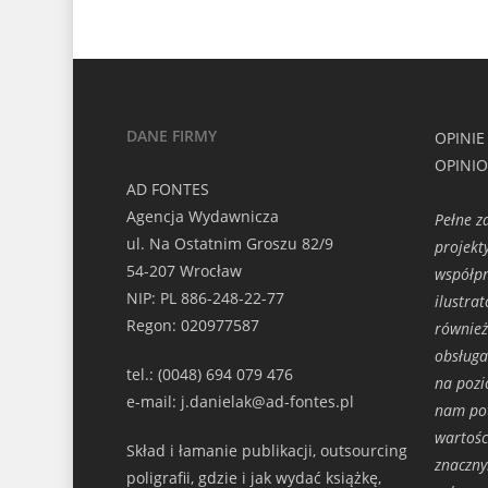
DANE FIRMY
OPINIE
OPINI
AD FONTES
Agencja Wydawnicza
Pełne 
ul. Na Ostatnim Groszu 82/9
projekt
54-207 Wrocław
współpr
NIP: PL 886-248-22-77
ilustra
Regon: 020977587
również
obsług
tel.: (0048) 694 079 476
na poz
e-mail: j.danielak@ad-fontes.pl
nam pot
wartoś
Skład i łamanie publikacji, outsourcing
znaczny
poligrafii, gdzie i jak wydać książkę,