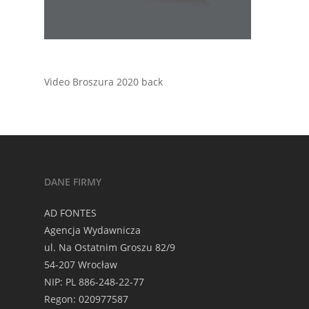
Video Broszura 2020 back
DANE FIRMY
AD FONTES
Agencja Wydawnicza
ul. Na Ostatnim Groszu 82/9
54-207 Wrocław
NIP: PL 886-248-22-77
Regon: 020977587