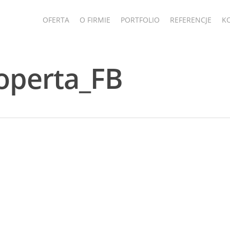
OFERTA
O FIRMIE
PORTFOLIO
REFERENCJE
K
operta_FB