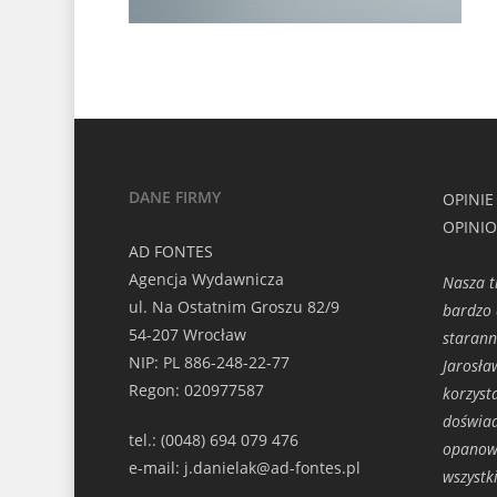
DANE FIRMY
OPINIE
OPINI
AD FONTES
Agencja Wydawnicza
Nasza t
ul. Na Ostatnim Groszu 82/9
bardzo 
54-207 Wrocław
starann
NIP: PL 886-248-22-77
Jarosła
Regon: 020977587
korzyst
doświad
tel.: (0048) 694 079 476
opanowa
e-mail: j.danielak@ad-fontes.pl
wszystk