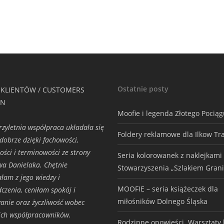
Ostatnie posty
 KLIENTÓW / CUSTOMERS
ON
Moofie i legenda Złotego Pocią
rzyletnia współpraca układała się
Foldery reklamowe dla Ilkow Tr
dobrze dzięki fachowości,
ości i terminowości ze strony
Seria kolorowanek z naklejkami
wa Danielaka. Chętnie
Stowarzyszenia „Szlakiem Grani
ałam z jego wiedzy i
MOOFIE – seria książeczek dla
czenia, ceniłam spokój i
miłośników Dolnego Śląska
nie oraz życzliwość wobec
ich współpracowników.
Rodzinne opowieści. Warsztaty h