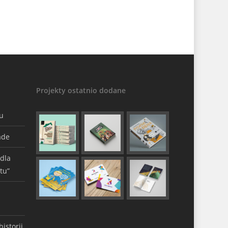
Projekty ostatnio dodane
gu
ade
 dla
tu”
istorii