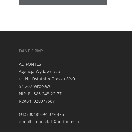
DANE FIRMY
AD FONTES
Agencja Wydawnicza
ul. Na Ostatnim Groszu 82/9
54-207 Wrocław
NIP: PL 886-248-22-77
Regon: 020977587
tel.: (0048) 694 079 476
e-mail: j.danielak@ad-fontes.pl