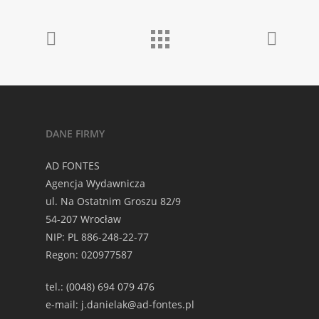
DANE FIRMY
AD FONTES
Agencja Wydawnicza
ul. Na Ostatnim Groszu 82/9
54-207 Wrocław
NIP: PL 886-248-22-77
Regon: 020977587
tel.: (0048) 694 079 476
e-mail: j.danielak@ad-fontes.pl