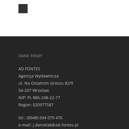
DANE FIRMY
AD FONTES
Agencja Wydawnicza
ul. Na Ostatnim Groszu 82/9
54-207 Wrocław
NIP: PL 886-248-22-77
Regon: 020977587
tel.: (0048) 694 079 476
e-mail: j.danielak@ad-fontes.pl