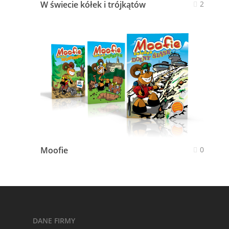
W świecie kółek i trójkątów
2
Moofie
0
DANE FIRMY