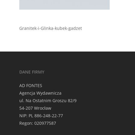
Granitek-i-Glinka-kubek-gadzet
DANE FIRMY
AD FONTES
Agencja Wydawnicza
ul. Na Ostatnim Groszu 82/9
54-207 Wrocław
NIP: PL 886-248-22-77
Regon: 020977587