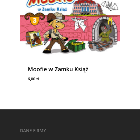
Moofie w Zamku Książ
6,00
zł
6,00
Zł
DANE FIRMY