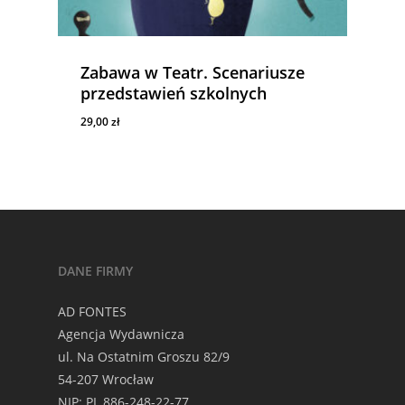
Zabawa w Teatr. Scenariusze
przedstawień szkolnych
29,00
zł
29,00
Zł
DANE FIRMY
AD FONTES
Agencja Wydawnicza
ul. Na Ostatnim Groszu 82/9
54-207 Wrocław
NIP: PL 886-248-22-77