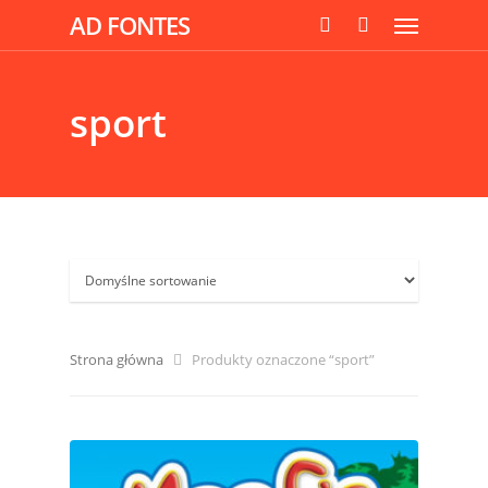
AD FONTES
sport
Strona główna
Produkty oznaczone “sport”