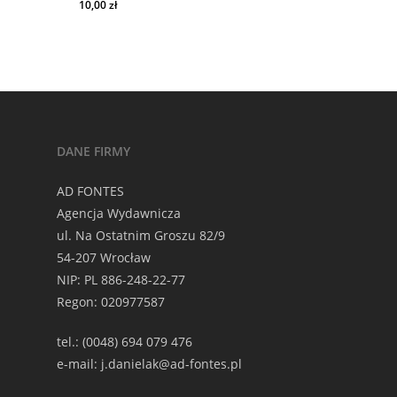
10,00
zł
10,00
Zł
DANE FIRMY
AD FONTES
Agencja Wydawnicza
ul. Na Ostatnim Groszu 82/9
54-207 Wrocław
NIP: PL 886-248-22-77
Regon: 020977587
tel.: (0048) 694 079 476
e-mail: j.danielak@ad-fontes.pl