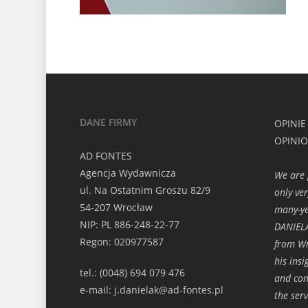
DANE FIRMY
OPINIE
OPINI
AD FONTES
Agencja Wydawnicza
We are 
ul. Na Ostatnim Groszu 82/9
only ve
54-207 Wrocław
many-ye
NIP: PL 886-248-22-77
DANIELA
Regon: 020977587
from Wr
his ins
tel.: (0048) 694 079 476
and con
e-mail: j.danielak@ad-fontes.pl
the ser