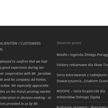
Ostatnie posty
 KLIENTÓW / CUSTOMERS
ON
Moofie i legenda Złotego Pocią
pleased to confirm that we had
Foldery reklamowe dla Ilkow Tr
ry good experience during our
ar cooperation with Mr. Jarosław
Seria kolorowanek z naklejkami
K and his company, Ad Fontes,
Stowarzyszenia „Szlakiem Grani
ocław. We especially appreciate
MOOFIE – seria książeczek dla
ights on the Polish printing market
miłośników Dolnego Śląska
sideration in decision-making - so
vices provided to us by Mr.
Rodzinne opowieści. Warsztaty h