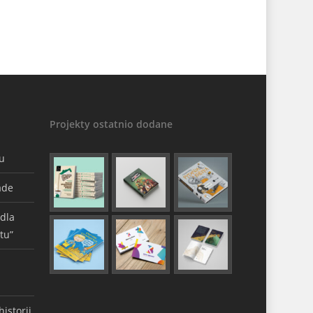
Projekty ostatnio dodane
gu
ade
 dla
tu”
istorii