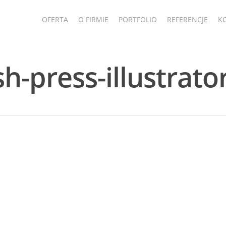
OFERTA
O FIRMIE
PORTFOLIO
REFERENCJE
K
sh-press-illustrato