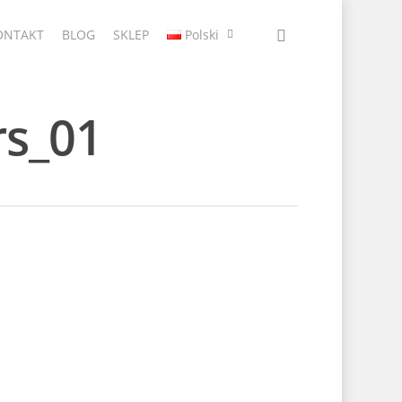
ONTAKT
BLOG
SKLEP
Polski
rs_01