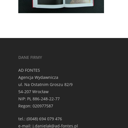
DANE FIRMY
AD FONTES
Agencja Wydawnicza
ul. Na Ostatnim Groszu 82/9
54-207 Wrocław
NIP: PL 886-248-22-77
Regon: 020977587
tel.: (0048) 694 079 476
e-mail: j.danielak@ad-fontes.pl