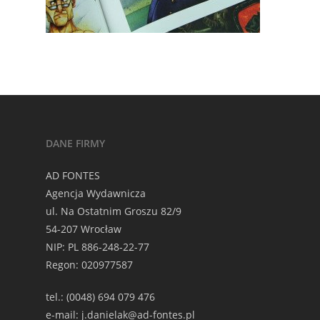
DANE FIRMY
AD FONTES
Agencja Wydawnicza
ul. Na Ostatnim Groszu 82/9
54-207 Wrocław
NIP: PL 886-248-22-77
Regon: 020977587
tel.: (0048) 694 079 476
e-mail: j.danielak@ad-fontes.pl