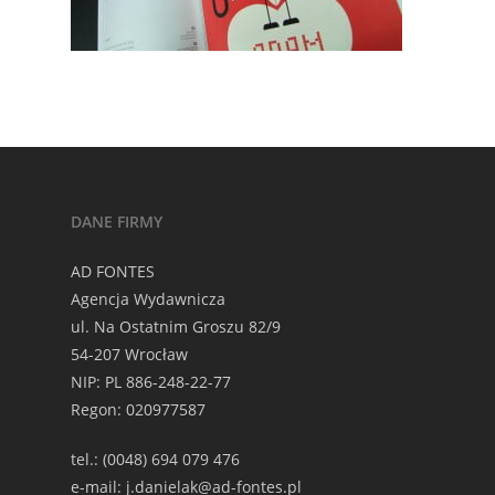
DANE FIRMY
AD FONTES
Agencja Wydawnicza
ul. Na Ostatnim Groszu 82/9
54-207 Wrocław
NIP: PL 886-248-22-77
Regon: 020977587
tel.: (0048) 694 079 476
e-mail: j.danielak@ad-fontes.pl