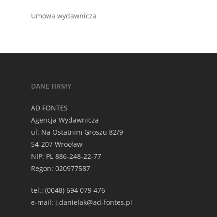
Umowa wydawnicza
DANE FIRMY
AD FONTES
Agencja Wydawnicza
ul. Na Ostatnim Groszu 82/9
54-207 Wrocław
NIP: PL 886-248-22-77
Regon: 020977587
tel.: (0048) 694 079 476
e-mail: j.danielak@ad-fontes.pl