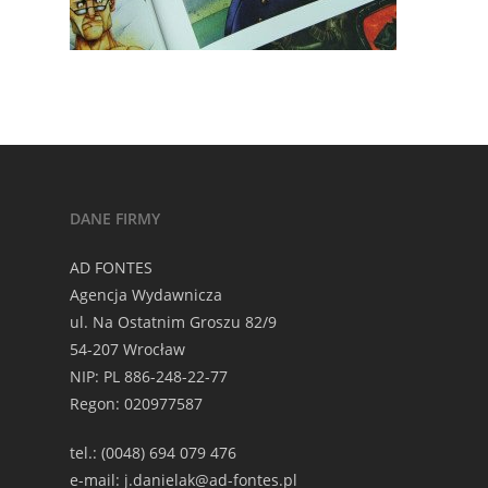
DANE FIRMY
AD FONTES
Agencja Wydawnicza
ul. Na Ostatnim Groszu 82/9
54-207 Wrocław
NIP: PL 886-248-22-77
Regon: 020977587
tel.: (0048) 694 079 476
e-mail: j.danielak@ad-fontes.pl