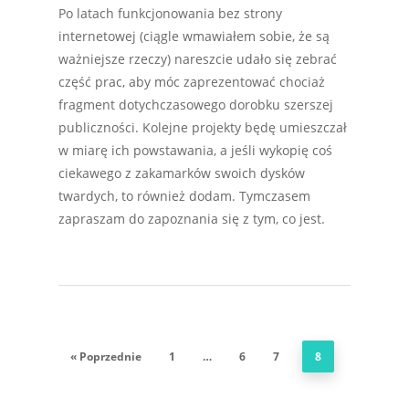
Po latach funkcjonowania bez strony
internetowej (ciągle wmawiałem sobie, że są
ważniejsze rzeczy) nareszcie udało się zebrać
część prac, aby móc zaprezentować chociaż
fragment dotychczasowego dorobku szerszej
publiczności. Kolejne projekty będę umieszczał
w miarę ich powstawania, a jeśli wykopię coś
ciekawego z zakamarków swoich dysków
twardych, to również dodam. Tymczasem
zapraszam do zapoznania się z tym, co jest.
« Poprzednie
1
…
6
7
8