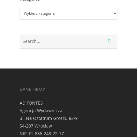
Kategorie
DANE FIRMY
AD FONTES
Agencja Wydawnicza
ul. Na Ostatnim Groszu 82/9
54-207 Wrocław
NIP: PL 886-248-22-77