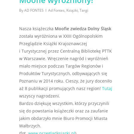
Moofie wyróżniony!
By
AD FONTES
Ad Fontes
,
Książki
,
Targi
Nasza książeczka
Moofie zwiedza Dolny Śląsk
została wyróżniona w XXIII Ogólnopolskim
Przeglądzie Książki Krajoznawczej
i Turystycznej przez Centralną Bibliotekę PTTK
w Warszawie. Wręczenie nagród i wyróżnień
miało miejsce podczas Targów Regionów i
Produktów Turystycznych, odbywających się
Poznaniu w 2014 roku. Cieszy, że jury doceniło
aż 8 publikacji promujących nasz region!
Tutaj
wszyscy nagrodzeni.
Bardzo dziękuję wszystkim, którzy przyczynili
się do powstania książeczki oraz za zaufanie
jakim obdarzyło mnie Biuro Promocji Miasta
Wałbrzych.
(fot.
www.przegladksiazki.pl
)