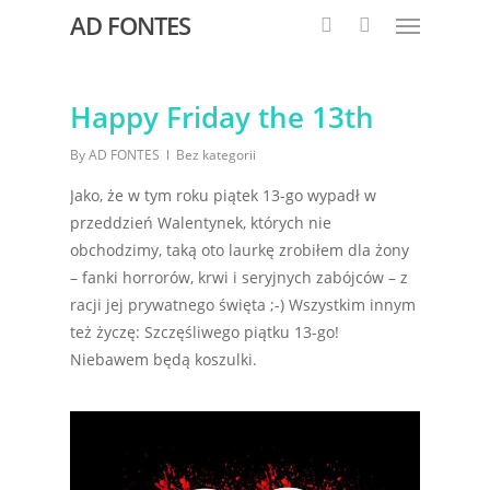
AD FONTES
Happy Friday the 13th
By
AD FONTES
Bez kategorii
Jako, że w tym roku piątek 13-go wypadł w
przeddzień Walentynek, których nie
obchodzimy, taką oto laurkę zrobiłem dla żony
– fanki horrorów, krwi i seryjnych zabójców – z
racji jej prywatnego święta ;-) Wszystkim innym
też życzę: Szczęśliwego piątku 13-go!
Niebawem będą koszulki.