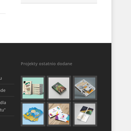
Projekty ostatnio dodane
gu
ade
 dla
tu”