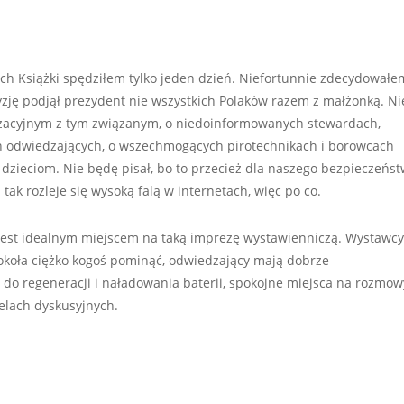
h Książki spędziłem tylko jeden dzień. Niefortunnie zdecydowałe
yzję podjął prezydent nie wszystkich Polaków razem z małżonką. Ni
izacyjnym z tym związanym, o niedoinformowanych stewardach,
h odwiedzających, o wszechmogących pirotechnikach i borowcach
dzieciom. Nie będę pisał, bo to przecież dla naszego bezpieczeńst
tak rozleje się wysoką falą w internetach, więc po co.
jest idealnym miejscem na taką imprezę wystawienniczą. Wystawcy
koła ciężko kogoś pominąć, odwiedzający mają dobrze
 do regeneracji i naładowania baterii, spokojne miejsca na rozmow
elach dyskusyjnych.