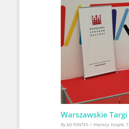
Warszawskie Targi 
By
AD FONTES
Imprezy
,
Książki
,
T