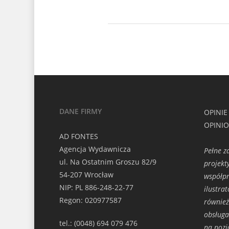
DANE FIRMY
OPINIE
OPINI
AD FONTES
Agencja Wydawnicza
Pełne 
ul. Na Ostatnim Groszu 82/9
projekt
54-207 Wrocław
współpr
NIP: PL 886-248-22-77
ilustra
Regon: 020977587
również
obsług
tel.: (0048) 694 079 476
na poz