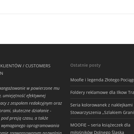
Ostatnie posty
 KLIENTÓW / CUSTOMERS
ON
Moofie i legenda Złotego Pocią
zaangażowanie w powierzone mu
Foldery reklamowe dla Ilkow Tr
y, umiejętność efektywnej
acy z zespołem redakcyjnym oraz
Seria kolorowanek z naklejkami
torami, skuteczne działanie -
Stowarzyszenia „Szlakiem Grani
 pod presją czasu, a także
MOOFIE – seria książeczek dla
a wymaganego oprogramowania
miłośników Dolnego Śląska
iomie zaawansowanym pozwalają