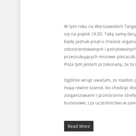
W tym roku na Warszawskich Targac
się na piątek 19.05. Taką samą dec
będę jednak pisał o chaosie organ
zdezorientowanych i poirytowanyc
przeszukujących misiowe plecaczki 
Poza tym jestem przekonany, że to i 
Ogólnie wciąż uważam, że stadion 
mają równe szanse, bo chodząc doo
zorganizowane i przestronne strefy
biznesowe, czy uczestnictwo w pan
Read More