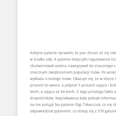
Kolejne pytanie sprawiło, że pan Zenon aż się zde
w środku cały.
A pytanie dotyczyło regulowania licz
zbulwersował autora, nawiązywał do znacznego sp
znacznym zwiększeniem populacji lisów. Po wzię
wykładu o biologii lisów. Okazuje się, że w diecie
procent to owoce, a jedynie 5 procent zające i kró
km/h, a zająca aż 64 km/h. Z tego prostego faktu 
drapieżników. Najciekawsza była jednak informacj
na nie polują! Na pytanie Olgi Tokarczuk, co się s
odpowiedział pytaniem: co dzieję się z 570 gatun