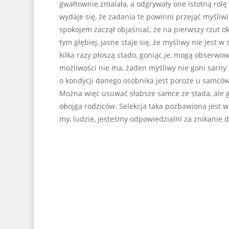
gwałtownie zmalała, a odgrywały one istotną ro
wydaje się, że zadania te powinni przejąć myśliwi
spokojem zaczął objaśniać, że na pierwszy rzut ok
tym głębiej, jasne staje się, że myśliwy nie jest 
kilka razy płoszą stado, goniąc je, mogą obserwowa
możliwości nie ma, żaden myśliwy nie goni sarny 
o kondycji danego osobnika jest poroże u samców.
Można więc usuwać słabsze samce ze stada, ale g
obojga rodziców. Selekcja taka pozbawiona jest wi
my, ludzie, jesteśmy odpowiedzialni za znikanie