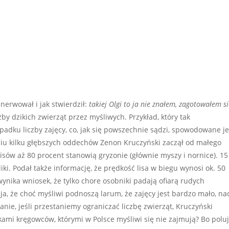
nerwował i jak stwierdził:
takiej Olgi to ja nie znałem, zagotowałem si
by dzikich zwierząt przez myśliwych. Przykład, który tak
adku liczby zajęcy, co, jak się powszechnie sądzi, spowodowane je
ciu kilku głębszych oddechów Zenon Kruczyński zaczął od małego
 lisów aż 80 procent stanowią gryzonie (głównie myszy i nornice). 15
liki. Podał także informację, że prędkość lisa w biegu wynosi ok. 50
wynika wniosek, że tylko chore osobniki padają ofiarą rudych
a, że choć myśliwi podnoszą larum, że zajęcy jest bardzo mało, na
tanie, jeśli przestaniemy ograniczać liczbę zwierząt, Kruczyński
kami kręgowców, którymi w Polsce myśliwi się nie zajmują? Bo polu