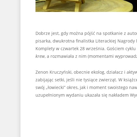
Dobrze jest, gdy można pójść na spotkanie z autor
pisarka, dwukrotna finalistka Literackiej Nagrody
Komplety w czwartek 28 września. Gościem cyklu
krew
, a rozmawiała z nim (momentami wyprowadz
Zenon Kruczyński, obecnie ekolog, działacz i aktyw
zabijając setki, jeśli nie tysiące zwierząt. W książ
swój „łowiecki” okres, jak i moment swoistego na
uzupełnionym wydaniu ukazała się nakładem Wy