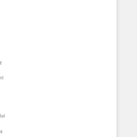
ę
st
dal
ją