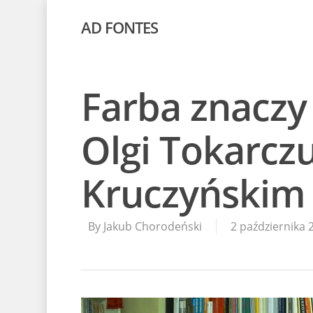
AD FONTES
Farba znacz
Olgi Tokarcz
Kruczyńskim
By
Jakub Chorodeński
2 października 