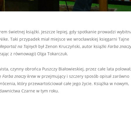
em świetnej książki. Jeszcze lepiej, gdy spotkanie prowadzi wybitn
 Nike. Taki przypadek miał miejsce we wrocławskiej księgarni Tajne
Reportaż na Tajnych
był Zenon Kruczyński, autor książki
Farba znacz
ając z równowagi) Olga Tokarczuk.
ista, czynny obrońca Puszczy Białowieskiej, przez całe lata polował
ce
Farba znaczy krew
w przejmujący i szczery sposób opisał zarówno
wrócenia, który przewartościował całe jego życie. Książka w nowym,
dawnictwa Czarne w tym roku.