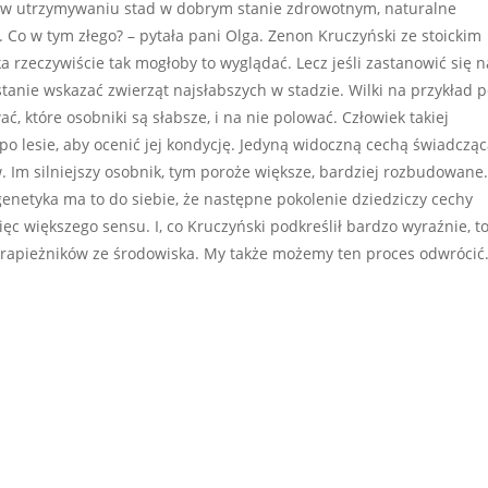
lę w utrzymywaniu stad w dobrym stanie zdrowotnym, naturalne
. Co w tym złego? – pytała pani Olga. Zenon Kruczyński ze stoickim
a rzeczywiście tak mogłoby to wyglądać. Lecz jeśli zastanowić się 
w stanie wskazać zwierząt najsłabszych w stadzie. Wilki na przykład 
ć, które osobniki są słabsze, i na nie polować. Człowiek takiej
po lesie, aby ocenić jej kondycję. Jedyną widoczną cechą świadcząc
 Im silniejszy osobnik, tym poroże większe, bardziej rozbudowane.
enetyka ma to do siebie, że następne pokolenie dziedziczy cechy
ęc większego sensu. I, co Kruczyński podkreślił bardzo wyraźnie, t
 drapieżników ze środowiska. My także możemy ten proces odwrócić