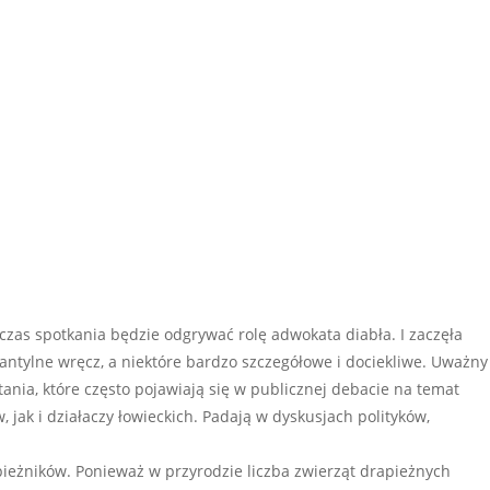
czas spotkania będzie odgrywać rolę adwokata diabła. I zaczęła
fantylne wręcz, a niektóre bardzo szczegółowe i dociekliwe. Uważny
tania, które często pojawiają się w publicznej debacie na temat
, jak i działaczy łowieckich. Padają w dyskusjach polityków,
apieżników. Ponieważ w przyrodzie liczba zwierząt drapieżnych