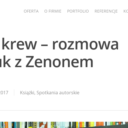
OFERTA
O FIRMIE
PORTFOLIO
REFERENCJE
K
y krew – rozmowa
uk z Zenonem
2017
Książki
,
Spotkania autorskie