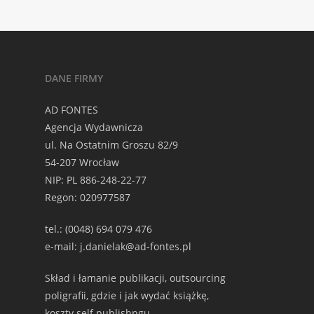
DANE FIRMY
AD FONTES
Agencja Wydawnicza
ul. Na Ostatnim Groszu 82/9
54-207 Wrocław
NIP: PL 886-248-22-77
Regon: 020977587
tel.: (0048) 694 079 476
e-mail: j.danielak@ad-fontes.pl
Skład i łamanie publikacji, outsourcing
poligrafii, gdzie i jak wydać książkę,
koszty self publishngu