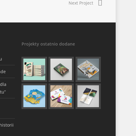
Next Project
Projekty ostatnio dodane
gu
ade
 dla
tu”
istorii