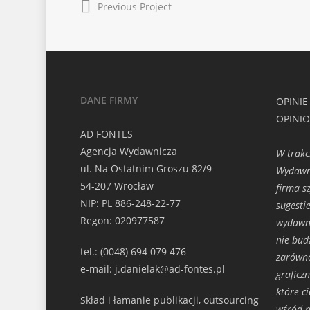
Previous Project
DANE FIRMY
OPINIE
OPINI
AD FONTES
Agencja Wydawnicza
W trakc
ul. Na Ostatnim Groszu 82/9
Wydawni
54-207 Wrocław
firma s
NIP: PL 886-248-22-77
sugesti
Regon: 020977587
wydawni
nie bud
tel.: (0048) 694 079 476
zarówno
e-mail: j.danielak@ad-fontes.pl
graficz
które c
Skład i łamanie publikacji, outsourcing
wśród m