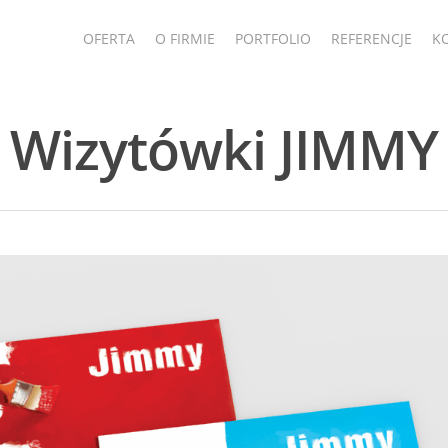
OFERTA
O FIRMIE
PORTFOLIO
REFERENCJE
K
Wizytówki JIMMY