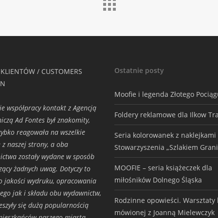
Ostatnie posty
 KLIENTÓW / CUSTOMERS
ON
Moofie i legenda Złotego Pocią
ie współpracy kontakt z Agencją
Foldery reklamowe dla Ilkow Tr
czą Ad Fontes był znakomity,
zybko reagowała na wszelkie
Seria kolorowanek z naklejkami
e z naszej strony, a oba
Stowarzyszenia „Szlakiem Grani
ctwa zostały wydane w sposób
MOOFIE – seria książeczek dla
zący żadnych uwag. Dotyczy to
miłośników Dolnego Śląska
 jakości wydruku, opracowania
nego jak i składu obu wydawnictw,
Rodzinne opowieści. Warsztaty h
ieszyły się dużą popularnością
mówionej z Joanną Mielewczyk
ieszkańców naszego miasta.