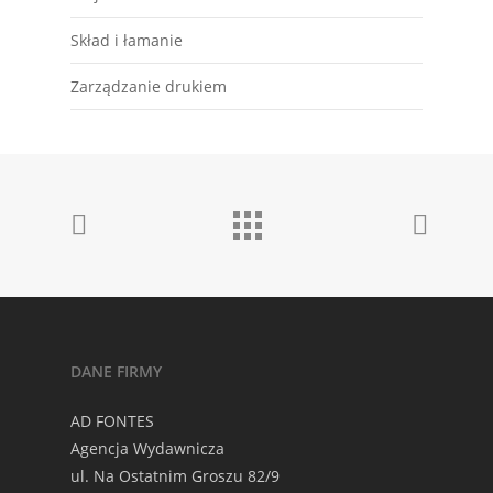
Skład i łamanie
Zarządzanie drukiem
DANE FIRMY
AD FONTES
Agencja Wydawnicza
ul. Na Ostatnim Groszu 82/9