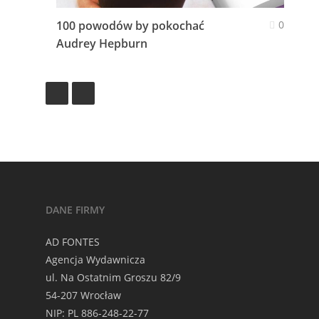
100 powodów by pokochać
0
Audrey Hepburn
DANE FIRMY
AD FONTES
Agencja Wydawnicza
ul. Na Ostatnim Groszu 82/9
54-207 Wrocław
NIP: PL 886-248-22-77