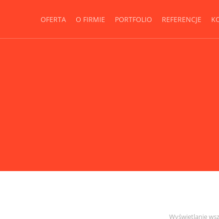
OFERTA
O FIRMIE
PORTFOLIO
REFERENCJE
K
Wyświetlanie wsz