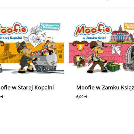
ofie w Starej Kopalni
Moofie w Zamku Ksią
0
zł
6,00
zł
00
Zł
6,00
Zł