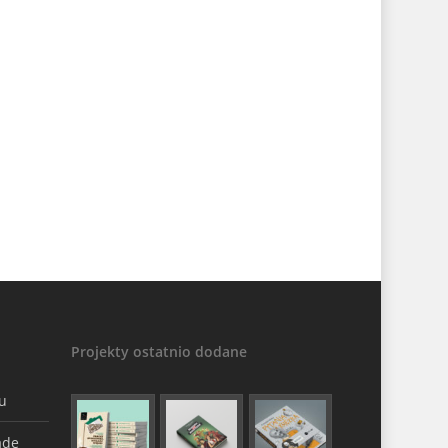
Projekty ostatnio dodane
gu
ade