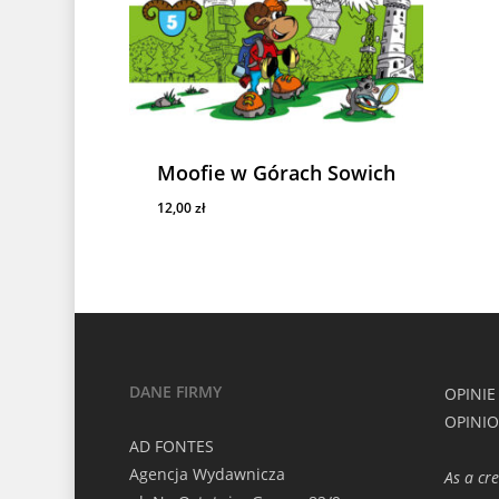
Moofie w Górach Sowich
12,00
zł
12,00
Zł
DANE FIRMY
OPINIE
OPINI
AD FONTES
Agencja Wydawnicza
As a cr