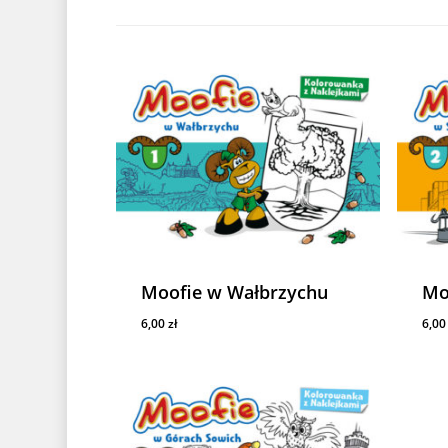
Moofie w Wałbrzychu
Mo
6,00
zł
6,0
6,00
Zł
6,