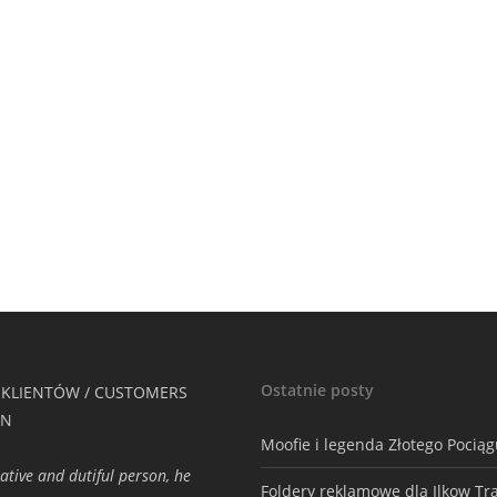
Ostatnie posty
 KLIENTÓW / CUSTOMERS
ON
Moofie i legenda Złotego Pocią
eative and dutiful person, he
Foldery reklamowe dla Ilkow Tr