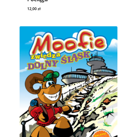
12,00
zł
12,00
Zł