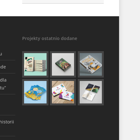
Projekty ostatnio dodane
gu
ade
 dla
tu”
istorii