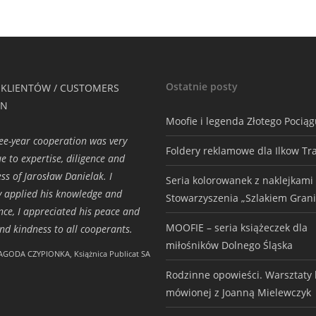
Ostatnie posty
 KLIENTÓW / CUSTOMERS
ON
Moofie i legenda Złotego Pocią
ee-year cooperation was very
Foldery reklamowe dla Ilkow Tr
e to expertise, diligence and
ess of Jarosław Danielak. I
Seria kolorowanek z naklejkami
ly applied his knowledge and
Stowarzyszenia „Szlakiem Grani
nce, I appreciated his peace and
MOOFIE – seria książeczek dla
and kindness to all cooperants.
miłośników Dolnego Śląska
AGODA CZYPIONKA, Książnica Publicat SA
Rodzinne opowieści. Warsztaty h
mówionej z Joanną Mielewczyk