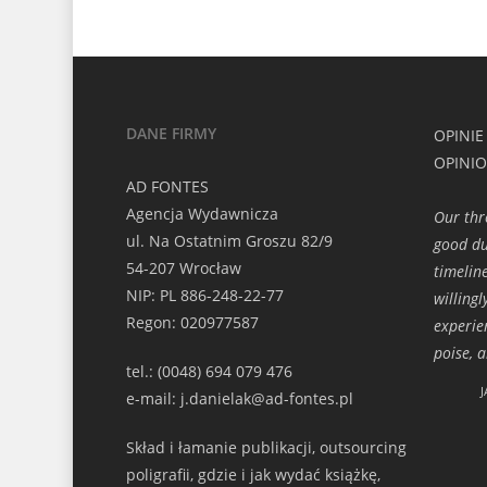
DANE FIRMY
OPINIE
OPINI
AD FONTES
Agencja Wydawnicza
Our thr
ul. Na Ostatnim Groszu 82/9
good du
54-207 Wrocław
timelin
NIP: PL 886-248-22-77
willing
Regon: 020977587
experie
poise, 
tel.: (0048) 694 079 476
J
e-mail: j.danielak@ad-fontes.pl
Skład i łamanie publikacji, outsourcing
poligrafii, gdzie i jak wydać książkę,