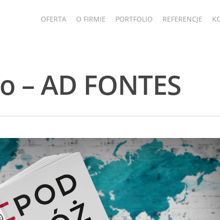
OFERTA
O FIRMIE
PORTFOLIO
REFERENCJE
K
ko – AD FONTES