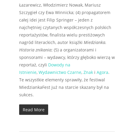
Łazarewicz, Włodzimierz Nowak, Mariusz
Szczygieł czy Ewa Winnicka; (4) propagatorem
całej idei jest Filip Springer – jeden z
najchętniej czytanych współczesnych polskich
reportażystów, finalista wielu prestiżowych
nagród literackich, autor książki
Miedzianka.
Historia znikania
; (5) a organizatorami i
sponsorami – wydawcy, którzy głęboko wierzą w
reportaż, czyli
Dowody na
Istnienie
,
Wydawnictwo Czarne
,
Znak
i
Agora
.
Te wszystkie elementy sprawiły, że festiwal
MiedziankaFest już na starcie skazany był na
sukces.
Read More