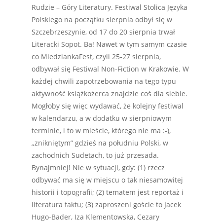
Rudzie – Góry Literatury. Festiwal Stolica Języka
Polskiego na początku sierpnia odbył się w
Szczebrzeszynie, od 17 do 20 sierpnia trwał
Literacki Sopot. Ba! Nawet w tym samym czasie
co MiedziankaFest, czyli 25-27 sierpnia,
odbywał się Festiwal Non-Fiction w Krakowie. W
każdej chwili zapotrzebowania na tego typu
aktywność książkożerca znajdzie coś dla siebie.
Mogłoby się więc wydawać, że kolejny festiwal
w kalendarzu, a w dodatku w sierpniowym
terminie, i to w mieście, którego nie ma :-),
„znikniętym” gdzieś na południu Polski, w
zachodnich Sudetach, to już przesada.
Bynajmniej! Nie w sytuacji, gdy: (1) rzecz
odbywać ma się w miejscu o tak niesamowitej
historii i topografii; (2) tematem jest reportaż i
literatura faktu; (3) zaproszeni goście to Jacek
Hugo-Bader, Iza Klementowska, Cezary