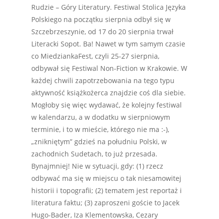
Rudzie – Góry Literatury. Festiwal Stolica Języka
Polskiego na początku sierpnia odbył się w
Szczebrzeszynie, od 17 do 20 sierpnia trwał
Literacki Sopot. Ba! Nawet w tym samym czasie
co MiedziankaFest, czyli 25-27 sierpnia,
odbywał się Festiwal Non-Fiction w Krakowie. W
każdej chwili zapotrzebowania na tego typu
aktywność książkożerca znajdzie coś dla siebie.
Mogłoby się więc wydawać, że kolejny festiwal
w kalendarzu, a w dodatku w sierpniowym
terminie, i to w mieście, którego nie ma :-),
„znikniętym” gdzieś na południu Polski, w
zachodnich Sudetach, to już przesada.
Bynajmniej! Nie w sytuacji, gdy: (1) rzecz
odbywać ma się w miejscu o tak niesamowitej
historii i topografii; (2) tematem jest reportaż i
literatura faktu; (3) zaproszeni goście to Jacek
Hugo-Bader, Iza Klementowska, Cezary