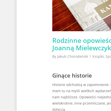
Rodzinne opowieści
Joanną Mielewczy
By
Jakub Chorodeński
Książki
,
Spo
Ginące historie
Historie odchodzą w zapomnienie. G
mam tu na myśli wielkich wydarzeń, 
nam najbliższe. Opowieści niejedn
wielokrotnie, inne przemilczane, j
dotyczą.