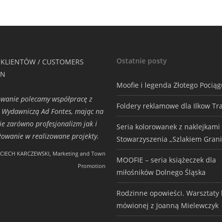
Ostatnie posty
 KLIENTÓW / CUSTOMERS
ON
Moofie i legenda Złotego Pocią
wanie polecamy współpracę z
Foldery reklamowe dla Ilkow Tr
 Wydawniczą Ad Fontes, mając na
ie zarówno profesjonalizm jak i
Seria kolorowanek z naklejkami
owanie w realizowane projekty.
Stowarzyszenia „Szlakiem Grani
CIECH KARCZEWSKI, Marketing and Town
MOOFIE – seria książeczek dla
Promotion
miłośników Dolnego Śląska
Rodzinne opowieści. Warsztaty h
mówionej z Joanną Mielewczyk