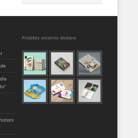
Projekty ostatnio dodane
gu
ade
 dla
tu”
istorii