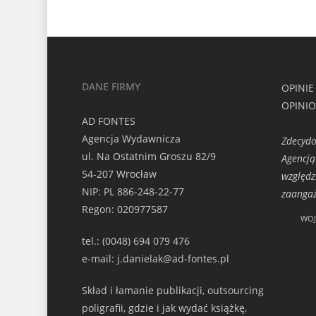
DANE FIRMY
OPINIE
OPINI
AD FONTES
Agencja Wydawnicza
Zdecydo
ul. Na Ostatnim Groszu 82/9
Agencją
54-207 Wrocław
względz
NIP: PL 886-248-22-77
zaangaż
Regon: 020977587
WOJ
tel.: (0048) 694 079 476
e-mail: j.danielak@ad-fontes.pl
Skład i łamanie publikacji, outsourcing
poligrafii, gdzie i jak wydać książkę,