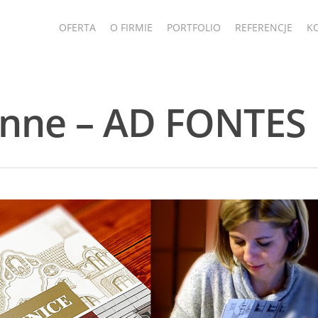
OFERTA
O FIRMIE
PORTFOLIO
REFERENCJE
K
zinne – AD FONTES