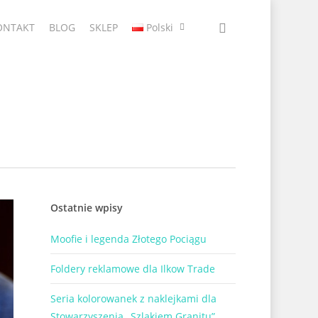
ONTAKT
BLOG
SKLEP
Polski
Ostatnie wpisy
Moofie i legenda Złotego Pociągu
Foldery reklamowe dla Ilkow Trade
Seria kolorowanek z naklejkami dla
Stowarzyszenia „Szlakiem Granitu”