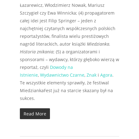
Łazarewicz, Włodzimierz Nowak, Mariusz
Szczygieł czy Ewa Winnicka; (4) propagatorem
całej idei jest Filip Springer – jeden z
najchętniej czytanych współczesnych polskich
reportażystów, finalista wielu prestiżowych
nagród literackich, autor książki
Miedzianka.
Historia znikania
; (5) a organizatorami i
sponsorami – wydawcy, którzy głęboko wierzą w
reportaż, czyli
Dowody na
Istnienie
,
Wydawnictwo Czarne
,
Znak
i
Agora
.
Te wszystkie elementy sprawiły, że festiwal
MiedziankaFest już na starcie skazany był na
sukces.
Read More