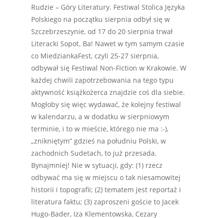
Rudzie – Góry Literatury. Festiwal Stolica Języka
Polskiego na początku sierpnia odbył się w
Szczebrzeszynie, od 17 do 20 sierpnia trwał
Literacki Sopot. Ba! Nawet w tym samym czasie
co MiedziankaFest, czyli 25-27 sierpnia,
odbywał się Festiwal Non-Fiction w Krakowie. W
każdej chwili zapotrzebowania na tego typu
aktywność książkożerca znajdzie coś dla siebie.
Mogłoby się więc wydawać, że kolejny festiwal
w kalendarzu, a w dodatku w sierpniowym
terminie, i to w mieście, którego nie ma :-),
„znikniętym” gdzieś na południu Polski, w
zachodnich Sudetach, to już przesada.
Bynajmniej! Nie w sytuacji, gdy: (1) rzecz
odbywać ma się w miejscu o tak niesamowitej
historii i topografii; (2) tematem jest reportaż i
literatura faktu; (3) zaproszeni goście to Jacek
Hugo-Bader, Iza Klementowska, Cezary