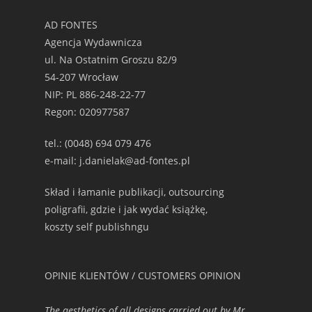
AD FONTES
Agencja Wydawnicza
ul. Na Ostatnim Groszu 82/9
54-207 Wrocław
NIP: PL 886-248-22-77
Regon: 020977587
tel.: (0048) 694 079 476
e-mail: j.danielak@ad-fontes.pl
Skład i łamanie publikacji, outsourcing
poligrafii, gdzie i jak wydać książkę,
koszty self publishngu
OPINIE KLIENTÓW / CUSTOMERS OPINION
The aesthetics of all designs carried out by Mr.